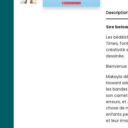
Descriptio
See below 
Les bédéis
Times
, fon
créativité 
dessinée.
Bienvenue 
Makayla dé
Howard ado
les bandes
son carnet 
erreurs, et
chose de no
enfants peu
et leur ima