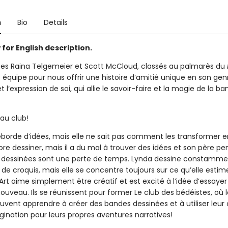
n
Bio
Details
for English description.
tes Raina Telgemeier et Scott McCloud, classés au palmarès du
t équipe pour nous offrir une histoire d’amitié unique en son genr
et l’expression de soi, qui allie le savoir-faire et la magie de la b
au club!
borde d’idées, mais elle ne sait pas comment les transformer en
re dessiner, mais il a du mal à trouver des idées et son père p
 dessinées sont une perte de temps. Lynda dessine constamme
de croquis, mais elle se concentre toujours sur ce qu’elle estim
 Art aime simplement être créatif et est excité à l’idée d’essaye
uveau. Ils se réunissent pour former Le club des bédéistes, où l
vent apprendre à créer des bandes dessinées et à utiliser leur 
gination pour leurs propres aventures narratives!