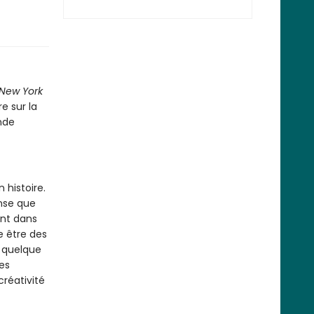
New York
e sur la
ande
 histoire.
ense que
nt dans
e être des
r quelque
es
créativité