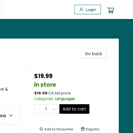
Login
Go back
$19.99
in store
ce &
$
19.99
CA list price
Categories
:
Languages
Add to cart
ons
Add to
favourites
Registry