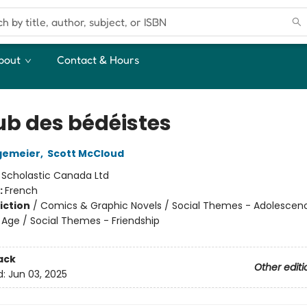
bout
Contact & Hours
lub des bédéistes
gemeier
,
Scott McCloud
:
Scholastic Canada Ltd
:
French
iction
/
Comics & Graphic Novels / Social Themes - Adolescen
Age / Social Themes - Friendship
ack
Other editi
d:
Jun 03, 2025