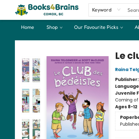
Keyword
Home
Shop
Our Favourite Picks
A
Books4Brains
Le c
Raina Tel
Publisher
Language
Juvenile F
Coming of 
Ages 8-12
Paperb
Publishe