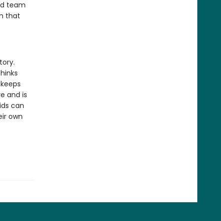
ud team
n that
tory.
thinks
 keeps
e and is
ids can
eir own