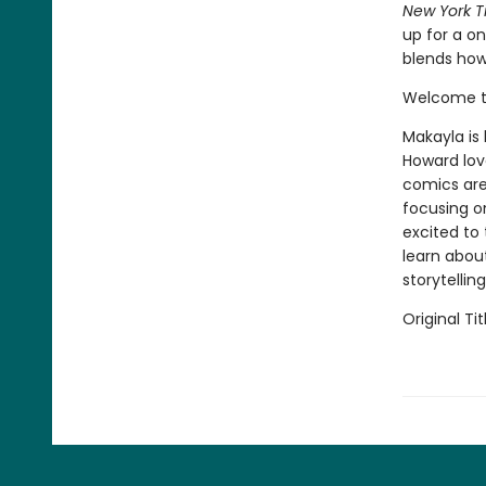
New York T
up for a on
blends ho
Welcome to
Makayla is
Howard lov
comics are
focusing on
excited to
learn abou
storytellin
Original Tit