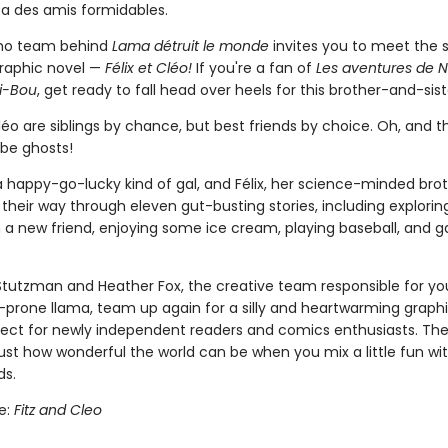
 a des amis formidables.
o team behind
Lama détruit le monde
invites you to meet the s
 graphic novel —
Félix et Cléo!
If you're a fan of
Les aventures de N
i-Bou
, get ready to fall head over heels for this brother-and-sist
léo are siblings by chance, but best friends by choice. Oh, and t
be ghosts!
a happy-go-lucky kind of gal, and Félix, her science-minded brot
their way through eleven gut-busting stories, including explorin
 a new friend, enjoying some ice cream, playing baseball, and g
tutzman and Heather Fox, the creative team responsible for you
rone llama, team up again for a silly and heartwarming graphi
rfect for newly independent readers and comics enthusiasts. Th
 just how wonderful the world can be when you mix a little fun w
ds.
le:
Fitz and Cleo