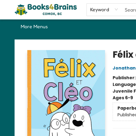
Home
Shop
Our Favourite Picks
About
Contact & Hours
Keyword
More Menus
Books4Brains
Félix
Jonathan
Publisher
Language
Juvenile F
Ages 6-9
Paperb
Publishe