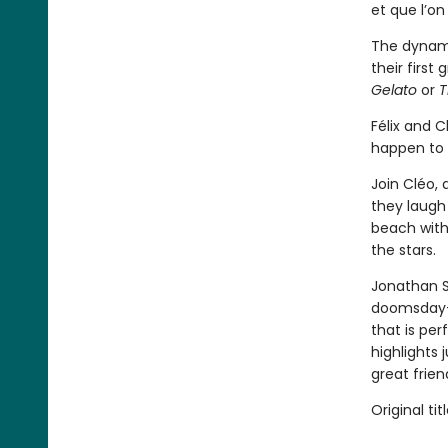
et que l’on
The dynam
their first
Gelato
or
T
Félix and C
happen to 
Join Cléo, 
they laugh 
beach with
the stars.
Jonathan S
doomsday-p
that is pe
highlights
great frien
Original tit