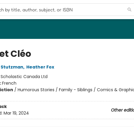
 et Cléo
 Stutzman
,
Heather Fox
:
Scholastic Canada Ltd
:
French
iction
/
Humorous Stories / Family - Siblings / Comics & Graphi
ack
Other editi
d:
Mar 19, 2024