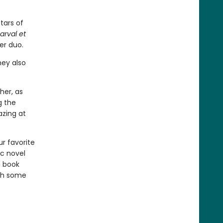
tars of
arval et
er duo.
hey also
her, as
g the
azing at
r favorite
c novel
e book
ith some