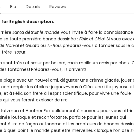
n
Bio
Details
Reviews
for English description.
rrière
Lama détruit le monde
vous invite à faire la connaissance
e sa toute première bande dessinée :
Félix et Cléo
! Si vous ave
de Narval et Gelato
ou
Ti-Bou
, préparez-vous à tomber sous le
 frère-sœur.
éo sont frère et sœur par hasard, mais meilleurs amis par choix. 
des fantômes! Préparez-vous, ils arrivent!
ne plage avec un nouvel ami, déguster une crème glacée, jouer 
 contempler les étoiles : joignez-vous à Cléo, une fille joyeuse e
 et à Félix, son frère à l’esprit scientifique, pour vivre une foule
 qui vous feront exploser de rire.
tutzman et Heather Fox collaborent à nouveau pour vous offrir
inée loufoque et réconfortante, parfaite pour les jeunes qui
 à lire de façon autonome et les amateurs de bandes dessin
re à quel point le monde peut être merveilleux lorsque l’on ose 