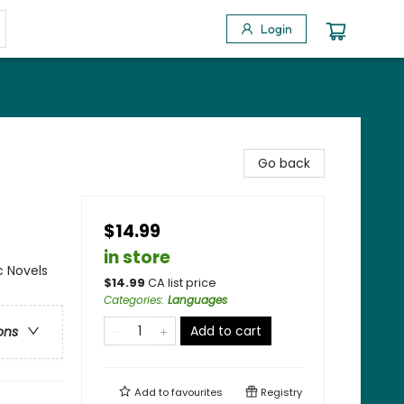
Login
Go back
$14.99
in store
c Novels
$
14.99
CA list price
Categories
:
Languages
Add to cart
ons
Add to
favourites
Registry