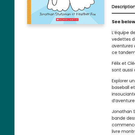
Descriptio
See below 
L’équipe de
vedettes d
aventures 
ce tandem
Félix et Cl
sont aussi 
Explorer u
baseball et
insouciante,
d’aventures
Jonathan S
bande dess
commencent
livre mont