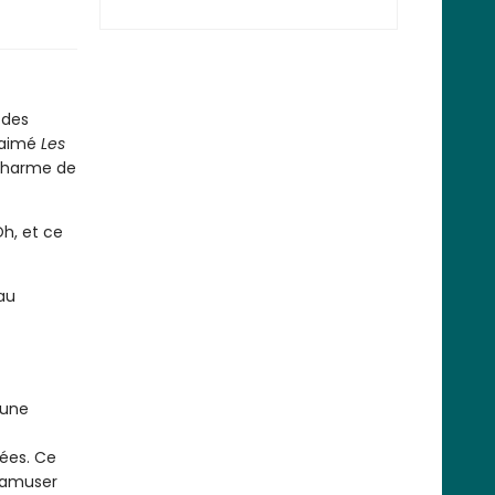
 des
z aimé
Les
 charme de
Oh, et ce
au
t
 une
ées. Ce
s’amuser