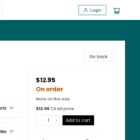
Login
Go back
$12.95
On order
More on the way
ons
$
12.95
CA list price
Add to cart
ries