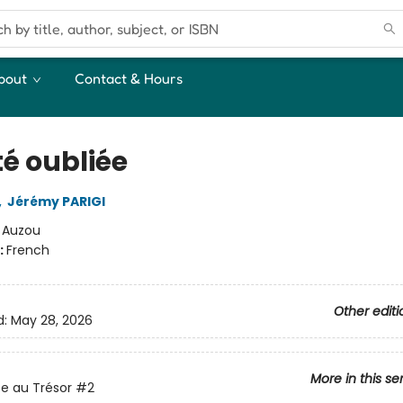
bout
Contact & Hours
té oubliée
,
Jérémy PARIGI
:
Auzou
:
French
Other editi
d:
May 28, 2026
More in this se
e au Trésor
#2