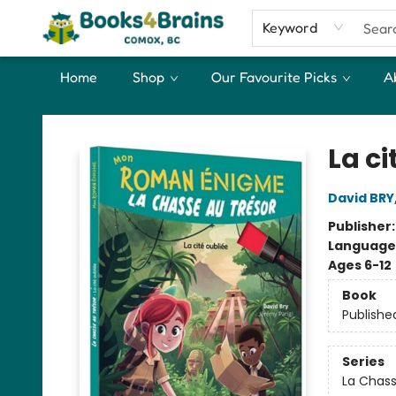
Keyword
Home
Shop
Our Favourite Picks
A
Books4Brains
La ci
David BRY
Publisher
Language
Ages 6-12
Book
Publishe
Series
La Chass