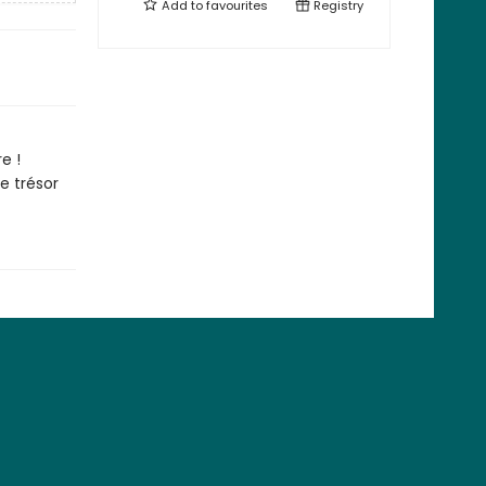
Add to
favourites
Registry
e !
le trésor