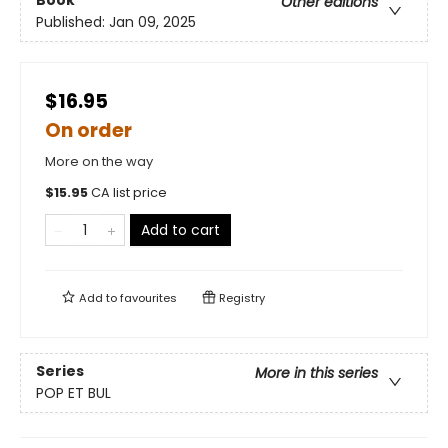
Book
Other editions
Published:
Jan 09, 2025
$16.95
On order
More on the way
$
15.95
CA list price
Add to cart
Add to
favourites
Registry
Series
More in this series
POP ET BUL