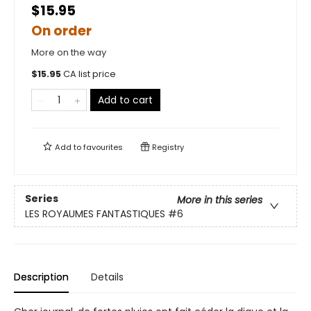
$15.95
On order
More on the way
$
15.95
CA list price
Add to cart
Add to
favourites
Registry
Series
More in this series
LES ROYAUMES FANTASTIQUES
#6
Description
Details