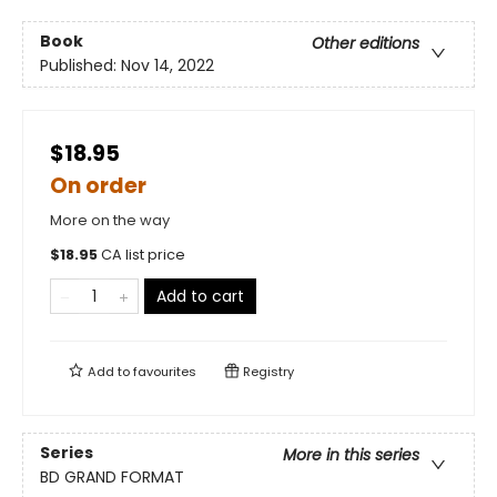
Book
Other editions
Published:
Nov 14, 2022
$18.95
On order
More on the way
$
18.95
CA list price
Add to cart
Add to
favourites
Registry
Series
More in this series
BD GRAND FORMAT