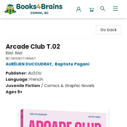
Books4Brains
Go back
Arcade Club T.02
Bilel: Bilel
BD GRAND FORMAT
AURÉLIEN DUCOUDRAY
,
Baptiste Pagani
Publisher:
AUZOU
Language:
French
Juvenile Fiction
/
Comics & Graphic Novels
Ages 9+