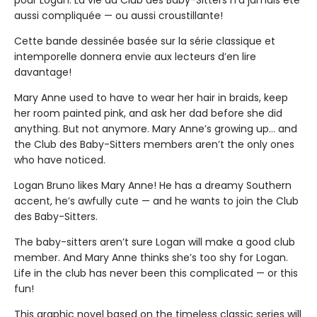
pour Logan. La vie du Club des Baby-Sitters n’a jamais été
aussi compliquée — ou aussi croustillante!
Cette bande dessinée basée sur la série classique et
intemporelle donnera envie aux lecteurs d’en lire
davantage!
Mary Anne used to have to wear her hair in braids, keep
her room painted pink, and ask her dad before she did
anything. But not anymore. Mary Anne’s growing up... and
the Club des Baby-Sitters members aren’t the only ones
who have noticed.
Logan Bruno likes Mary Anne! He has a dreamy Southern
accent, he’s awfully cute — and he wants to join the Club
des Baby-Sitters.
The baby-sitters aren’t sure Logan will make a good club
member. And Mary Anne thinks she’s too shy for Logan.
Life in the club has never been this complicated — or this
fun!
This graphic novel based on the timeless classic series will